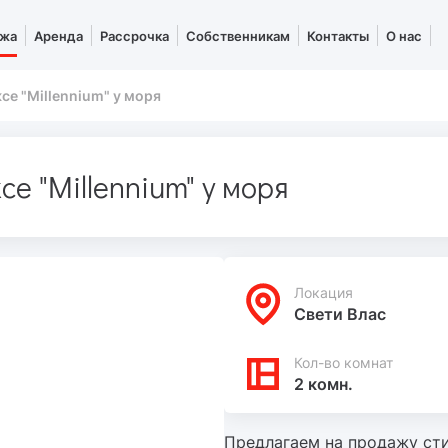
жа
Аренда
Рассрочка
Собственникам
Контакты
О нас
се "Millennium" у моря
е "Millennium" у моря
Локация
Свети Влас
Кол-во комнат
2 комн.
Предлагаем на продажу сти