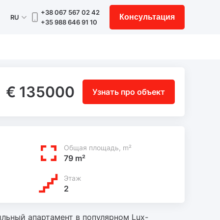
+38 067 567 02 42
Консультация
RU
+35 988 646 91 10
€ 135000
Узнать про объект
Общая площадь, m²
79 m²
Этаж
2
льный апартамент в популярном Lux-