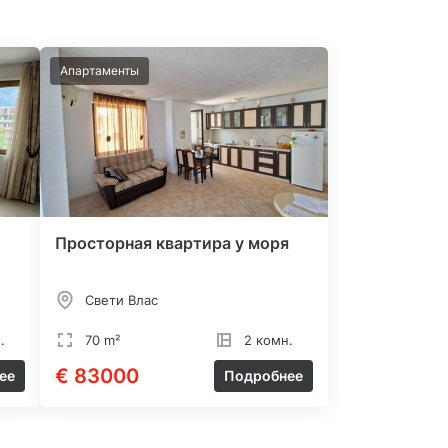
Апартаменты
Просторная квартира у моря
Свети Влас
.
70 m²
2 комн.
€ 83000
ее
Подробнее