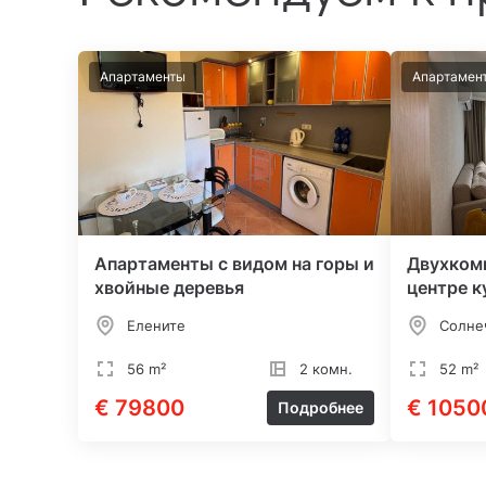
Апартаменты
Апартамен
Апартаменты с видом на горы и
Двухкомн
хвойные деревья
центре к
берег
Елените
Солне
56 m²
2 комн.
52 m²
€ 79800
€ 1050
Подробнее