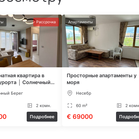
ты
Рассрочка
Апартаменты
атная квартира в
Просторные апартаменты у
урорта │ Солнечный
моря
чный Берег
Несебр
2 комн.
60 m²
2 комн
00
€ 69000
Подробнее
Подробн