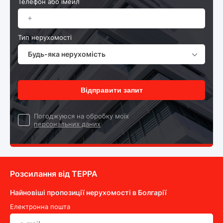
Телефон або імейл
Тип нерухомості
Будь-яка нерухомість
Відправити запит
Погоджуюся на обробку моїх
персональних даних
Розсилання від ТEPPA
Найновіші пропозиції нерухомості в Болгарії
Електронна пошта