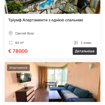
Тріумф Апартаменти з однією спальнею
Светий Влас
64 m²
2 комн.
€ 78000
Детальніше
Апартаменти