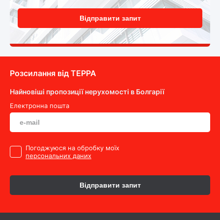
Відправити запит
Розсилання від ТEPPA
Найновіші пропозиції нерухомості в Болгарії
Електронна пошта
Погоджуюся на обробку моїх
персональних даних
Відправити запит