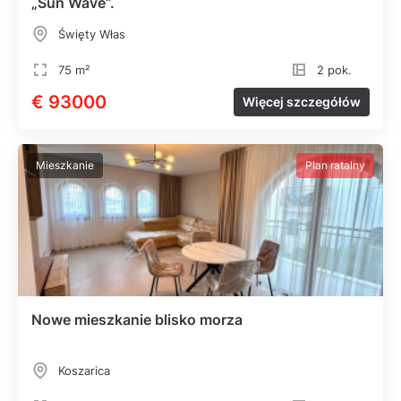
„Sun Wave”.
Święty Włas
75 m²
2 pok.
€ 93000
Więcej szczegółów
Mieszkanie
Plan ratalny
Nowe mieszkanie blisko morza
Koszarica