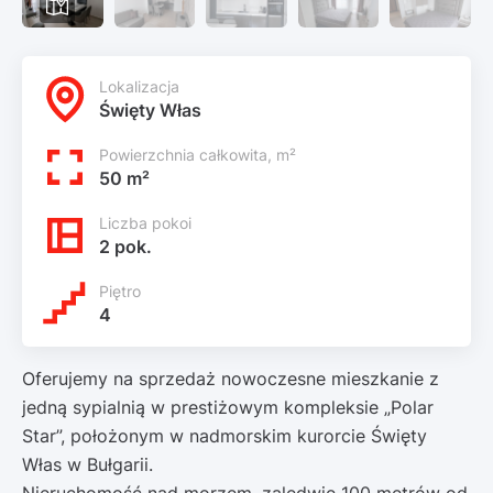
Lokalizacja
Święty Włas
Powierzchnia całkowita, m²
50 m²
Liczba pokoi
2 pok.
Piętro
4
Oferujemy na sprzedaż nowoczesne mieszkanie z
jedną sypialnią w prestiżowym kompleksie „Polar
Star”, położonym w nadmorskim kurorcie Święty
Włas w Bułgarii.
Nieruchomość nad morzem, zaledwie 100 metrów od