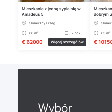
Mieszkanie z jedną sypialnią w
Mieszkan
Amadeus 5
dobrym 
Słoneczny Brzeg
Słonec
66 m²
2 pok.
65 m²
€ 62000
€ 1015
Więcej szczegółów
Wybór