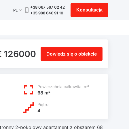
+38 067 567 02 42
Konsultacja
PL
+35 988 646 91 10
€ 126000
Dowiedz się o obiekcie
Powierzchnia całkowita, m²
68 m²
Piętro
4
stronny 2-pokojowy apartament z obszarem 68