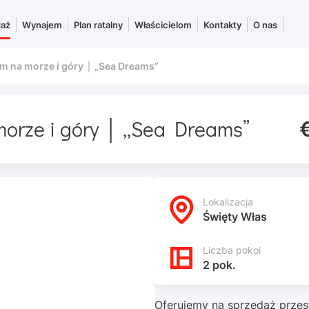
daż
Wynajem
Plan ratalny
Właścicielom
Kontakty
O nas
m na morze i góry │ „Sea Dreams”
morze i góry │ „Sea Dreams”
Lokalizacja
Święty Włas
Liczba pokoi
2 pok.
Oferujemy na sprzedaż prze