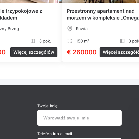
ie trzypokojowe z
Przestronny apartament nad
układem
morzem w kompleksie „Omeg
Resort”
zny Brzeg
Ravda
3 pok.
150 m²
3 pok
00
€ 260000
Więcej szczegółów
Więcej szczegół
Twoje imię
Telefon lub e-mail