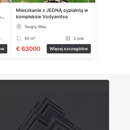
Mieszkanie z JEDNĄ sypialnią w
a
kompleksie Vodyanitsa
Święty Włas
.
60 m²
2 pok.
€ 63000
ów
Więcej szczegółów