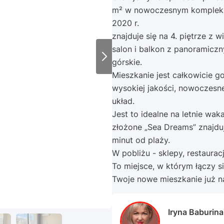
m² w nowoczesnym kompleks
2020 r.
znajduje się na 4. piętrze z w
salon i balkon z panoramicz
górskie.
Mieszkanie jest całkowicie
wysokiej jakości, nowoczesn
układ.
Jest to idealne na letnie wak
złożone „Sea Dreams” znajduj
minut od plaży.
W pobliżu - sklepy, restaura
To miejsce, w którym łączy si
Twoje nowe mieszkanie już n
Iryna Baburina