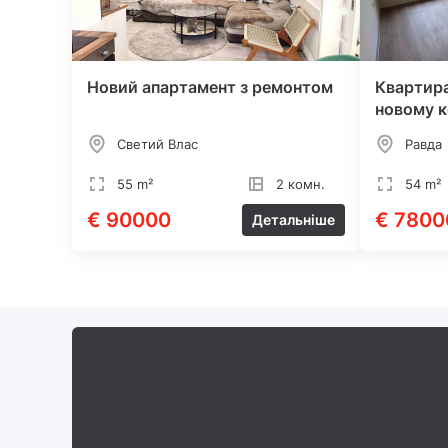
Новий апартамент з ремонтом
Квартира
новому к
Светий Влас
Равда
55 m²
2 комн.
54 m²
€ 90000
€ 7800
Детальніше