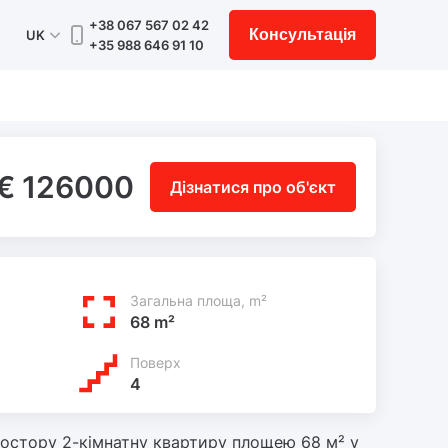
+38 067 567 02 42
Консультація
UK
+35 988 646 91 10
€ 126000
Дізнатися про об'єкт
Загальна площа, m²
68 m²
Поверх
4
остору 2-кімнатну квартиру площею 68 м² у