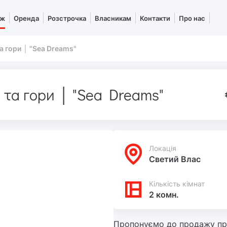
аж
Оренда
Розстрочка
Власникам
Контакти
Про нас
а гори │ "Sea Dreams"
 та гори │ "Sea Dreams"
Локацiя
Светий Влас
Кількість кімнат
2 комн.
Пропонуємо до продажу пр