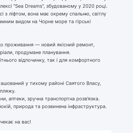
ксі "Sea Dreams", збудованому у 2020 році.
і з ліфтом, вона має окрему спальню, світлу
амним видом на Чорне море та гірські
до проживання — новий якісний ремонт,
ріали, продумане планування.
ітнього відпочинку, так і для комфортного
ташований у тихому районі Святого Власу,
 пляжу.
и, аптеки, зручна транспортна розв’язка.
покій, природа та розвинена інфраструктура.
чекає на вас!