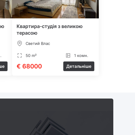
ою
Квартира-студія з великою
терасою
Светий Влас
.
50 m²
1 комн.
€ 68000
ше
Детальніше