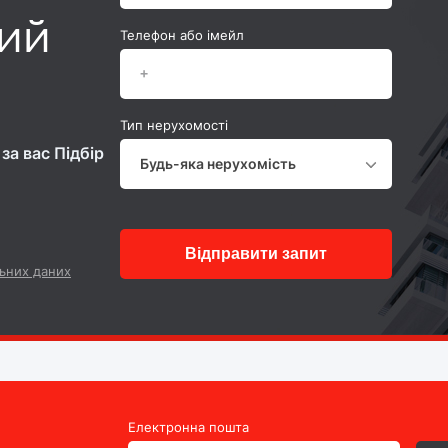
ний
Телефон або імейл
Тип нерухомості
за вас Підбір
Будь-яка нерухомість
Відправити запит
ьних даних
Електронна пошта