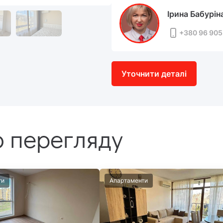
Ірина Бабурін
+380 96 905
Уточнити деталі
 перегляду
ти
Апартаменти