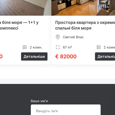
 біля моря — 1+1 у
Простора квартира з окрем
омплексі
спальні біля моря
Светий Влас
2 комн.
67 m²
2 комн
0
€ 82000
Детальніше
Детальні
Ваше им'я