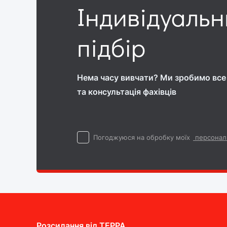
Індивідуаль
підбір
Нема часу вивчати? Ми зробимо все 
та консультація фахівців
Погоджуюся на обробку моїх
персонал
Розсилання від ТEPPA