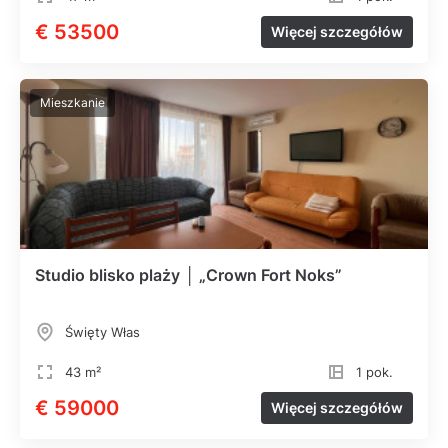
€ 53500
Więcej szczegółów
Mieszkanie
Studio blisko plaży │ „Crown Fort Noks”
Święty Włas
43 m²
1 pok.
€ 59000
Więcej szczegółów