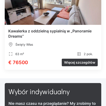
Kawalerka z oddzielną sypialnią w „Panoramie
Dreams”
Święty Włas
63 m²
2 pok.
€ 76500
Więcej szczegółów
Wybór indywidualny
Nie masz czasu na przeglądanie? My zrobimy to