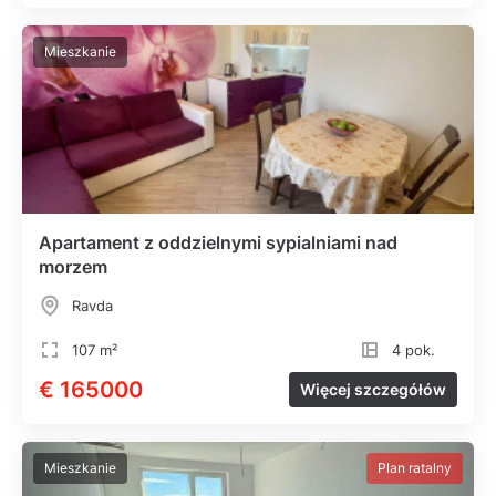
Mieszkanie
Apartament z oddzielnymi sypialniami nad
morzem
Ravda
107 m²
4 pok.
€ 165000
Więcej szczegółów
Mieszkanie
Plan ratalny