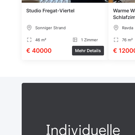
Studio Fregat-Viertel
Warme W
Schlafzi
Sonniger Strand
Ravda
46 m²
1 Zimmer
76 m²
€ 40000
€ 1200
Mehr Details
Individuelle