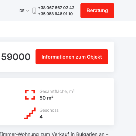
+38 067 567 02 42
Beratung
DE
+35 988 646 91 10
159000
Informationen zum Objekt
Gesamtfläche, m²
50 m²
Geschoss
4
-Zimmer-Wohnung zum Verkauf in Bulgarien an –