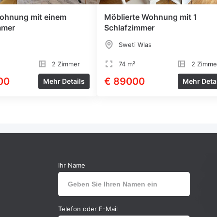
ohnung mit einem
Möblierte Wohnung mit 1
mmer
Schlafzimmer
Sweti Wlas
2 Zimmer
74 m²
2 Zimme
00
€ 89000
Mehr Details
Mehr Deta
Ihr Name
Telefon oder E-Mail