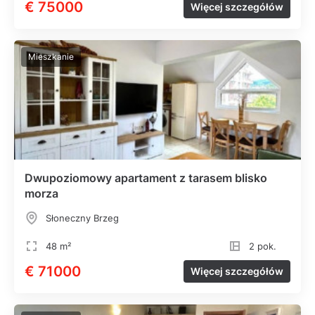
€ 75000
Więcej szczegółów
Mieszkanie
Dwupoziomowy apartament z tarasem blisko
morza
Słoneczny Brzeg
48 m²
2 pok.
€ 71000
Więcej szczegółów