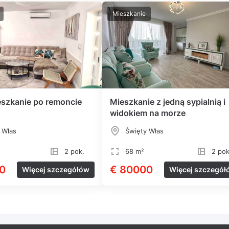
Mieszkanie
szkanie po remoncie
Mieszkanie z jedną sypialnią i
widokiem na morze
 Włas
Święty Włas
2 pok.
68 m²
2 pok
0
€ 80000
Więcej szczegółów
Więcej szczegół