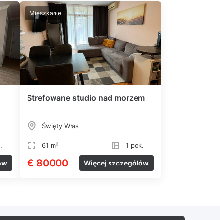
Mieszkanie
Strefowane studio nad morzem
Święty Włas
.
61 m²
1 pok.
€ 80000
ów
Więcej szczegółów