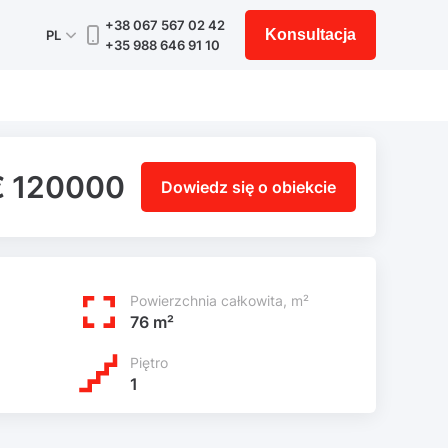
+38 067 567 02 42
Konsultacja
PL
+35 988 646 91 10
€ 120000
Dowiedz się o obiekcie
Powierzchnia całkowita, m²
76 m²
Piętro
1