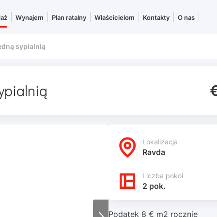
daż
Wynajem
Plan ratalny
Właścicielom
Kontakty
O nas
edną sypialnią
ypialnią
Lokalizacja
Ravda
Liczba pokoi
2 pok.
Podatek 8 € m2 rocznie