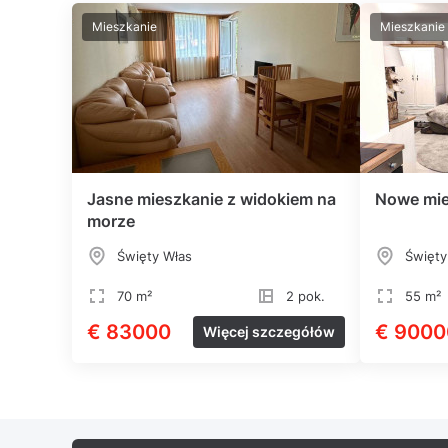
Mieszkanie
Mieszkanie
Jasne mieszkanie z widokiem na
Nowe mie
morze
Święty Włas
Święty
70 m²
2 pok.
55 m²
€ 83000
€ 9000
Więcej szczegółów