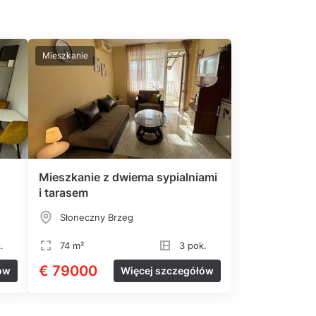
Mieszkanie
Mieszkanie z dwiema sypialniami
i tarasem
Słoneczny Brzeg
.
74 m²
3 pok.
€ 79000
ów
Więcej szczegółów