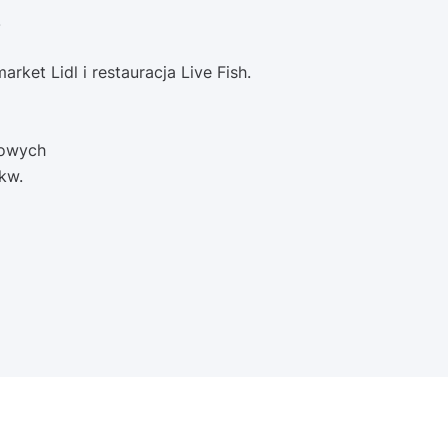
.
rket Lidl i restauracja Live Fish.
mowych
kw.