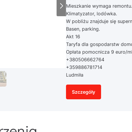
Mieszkanie wymaga remontu
Klimatyzator, lodówka.
W pobliżu znajduje się superma
Basen, parking.
Akt 16
Taryfa dla gospodarstw do
Opłata pomocnicza 9 euro/m
+380506662764
+359886781714
Ludmiła
Szczegóły
rzenia