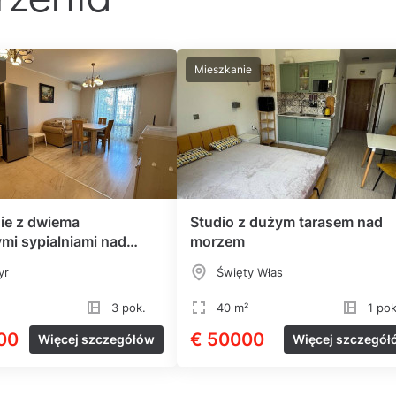
Mieszkanie
ie z dwiema
Studio z dużym tarasem nad
mi sypialniami nad
morzem
yr
Święty Włas
3 pok.
40 m²
1 pok
00
€ 50000
Więcej szczegółów
Więcej szczegół