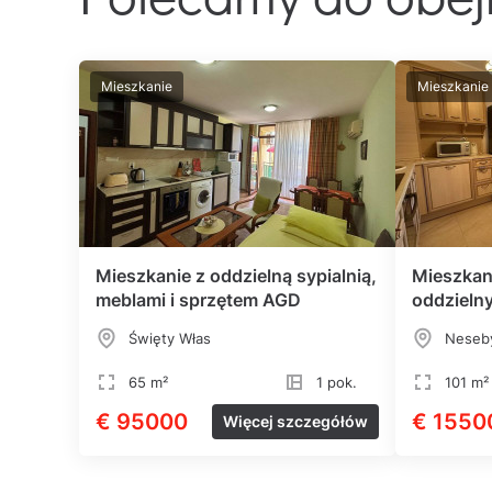
Mieszkanie
Mieszkanie
Mieszkanie z oddzielną sypialnią,
Mieszkan
meblami i sprzętem AGD
oddzielny
morzem
Święty Włas
Neseb
65 m²
1 pok.
101 m²
€ 95000
€ 1550
Więcej szczegółów