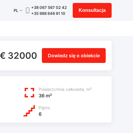
+38 067 567 02 42
Konsultacja
PL
+35 988 646 91 10
€ 32000
Dowiedz się o obiekcie
Powierzchnia całkowita, m²
36 m²
Piętro
6