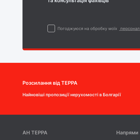
та консультація фахівців
Погоджуюся на обробку моїх
персонал
Розсилання від ТEPPA
Найновіші пропозиції нерухомості в Болгарії
AH ТEPPA
Напрями