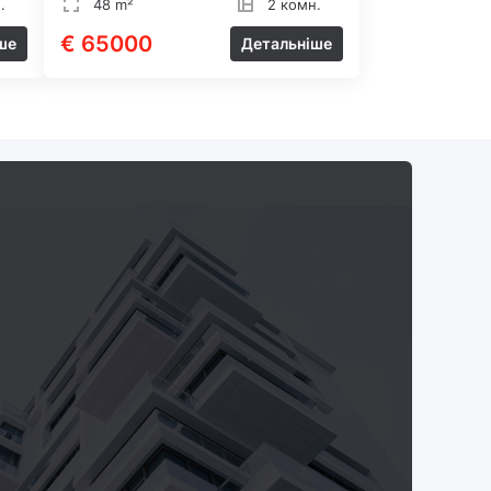
.
48 m²
2 комн.
€ 65000
ше
Детальніше