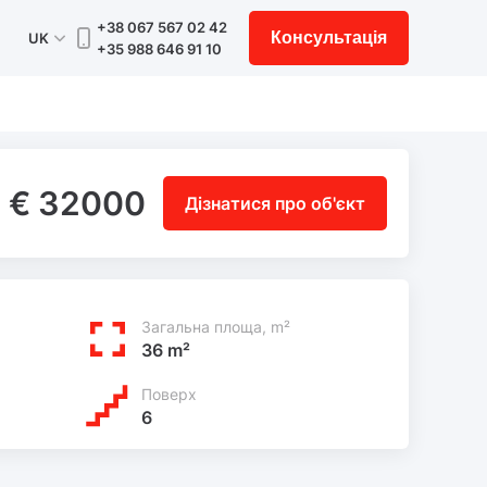
+38 067 567 02 42
Консультація
UK
+35 988 646 91 10
€ 32000
Дізнатися про об'єкт
Загальна площа, m²
36 m²
Поверх
6