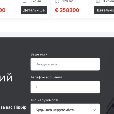
3 комн.
126 m²
3 комн
00
€ 258300
Детальніше
Детальні
Ваше им'я
ний
Телефон або імейл
Тип нерухомості
за вас Підбір
Будь-яка нерухомість