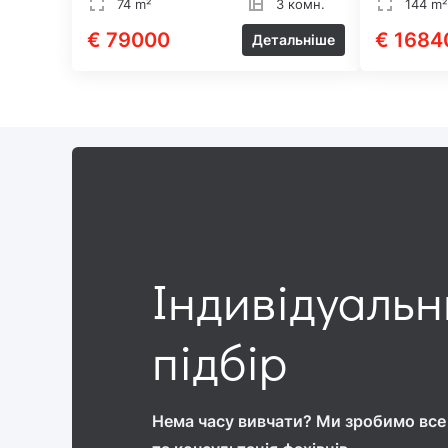
74 m²
3 комн.
144 m²
€ 79000
€ 1684
Детальніше
Індивідуаль
підбір
Нема часу вивчати? Ми зробимо все 