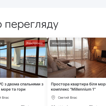
 перегляду
ти
Розстрочка
Апартаменти
С з двома спальнями з
Простора квартира біля мор
 море та гори
комплекс "Millennium 1"
й Влас
Светий Влас