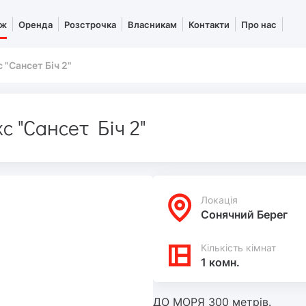
аж
Оренда
Розстрочка
Власникам
Контакти
Про нас
 "Сансет Біч 2"
с "Сансет Біч 2"
Локацiя
Сонячний Берег
Кількість кімнат
1 комн.
ДО МОРЯ 300 метрів.