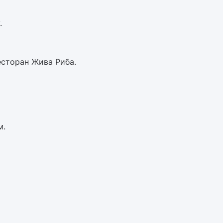
.
есторан Жива Риба.
м.