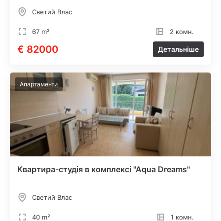
Светий Влас
67 m²
2 комн.
€ 82000
Детальніше
Апартаменти
Квартира-студія в комплексі "Aqua Dreams"
Светий Влас
40 m²
1 комн.