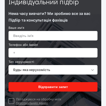
Індивідуальний підбір
Нема часу вивчати? Ми зробимо все за вас
Підбір та консультація фахівців
Ваше им'я
Телефон або імейл
Тип нерухомості
Будь-яка нерухомість
Відправити запит
Погоджуюся на обробку моїх
персональних даних