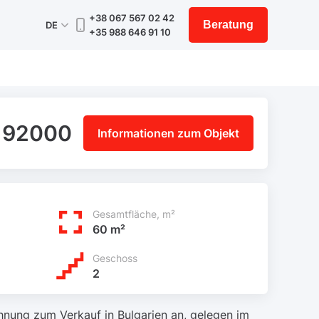
+38 067 567 02 42
Beratung
DE
+35 988 646 91 10
 92000
Informationen zum Objekt
Gesamtfläche, m²
60 m²
Geschoss
2
nung zum Verkauf in Bulgarien an, gelegen im