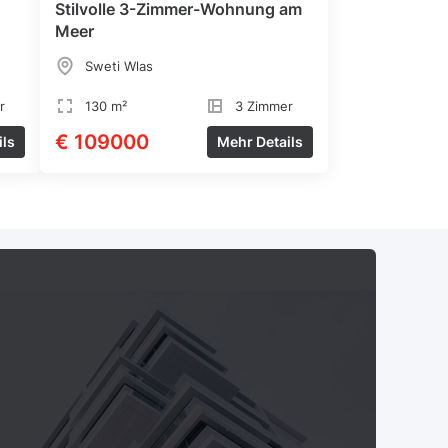
Stilvolle 3-Zimmer-Wohnung am
Meer
Sweti Wlas
r
130 m²
3 Zimmer
€ 109000
ils
Mehr Details