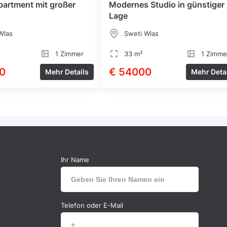
partment mit großer
Modernes Studio in günstiger
Lage
Wlas
Sweti Wlas
1 Zimmer
33 m²
1 Zimme
0
€ 54000
Mehr Details
Mehr Deta
Ihr Name
Telefon oder E-Mail