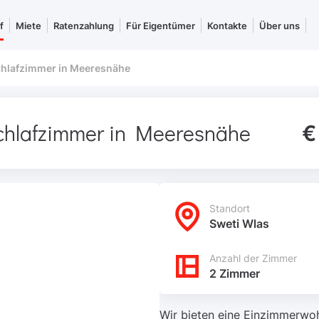
f
Miete
Ratenzahlung
Für Eigentümer
Kontakte
Über uns
chlafzimmer in Meeresnähe
chlafzimmer in Meeresnähe
€
Standort
Sweti Wlas
Anzahl der Zimmer
2 Zimmer
Wir bieten eine Einzimmerwoh