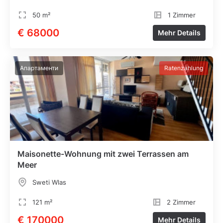
50 m²
1 Zimmer
€ 68000
Mehr Details
Апартаменти
Ratenzahlung
Maisonette-Wohnung mit zwei Terrassen am
Meer
Sweti Wlas
121 m²
2 Zimmer
€ 170000
Mehr Details