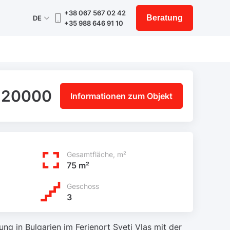
+38 067 567 02 42
Beratung
DE
+35 988 646 91 10
120000
Informationen zum Objekt
Gesamtfläche, m²
75 m²
Geschoss
3
g in Bulgarien im Ferienort Sveti Vlas mit der