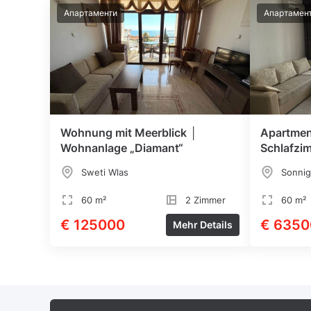
Апартаменти
Апартамен
Wohnung mit Meerblick │
Apartmen
Wohnanlage „Diamant“
Schlafzi
„Hermes“
Sweti Wlas
Sonnig
60 m²
2 Zimmer
60 m²
€ 125000
€ 6350
Mehr Details