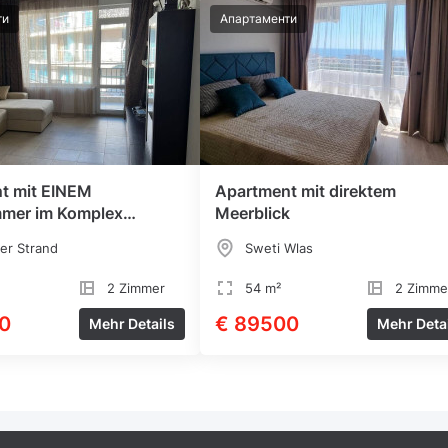
ти
Апартаменти
t mit EINEM
Apartment mit direktem
mmer im Komplex
Meerblick
er Strand
Sweti Wlas
2 Zimmer
54 m²
2 Zimme
0
€ 89500
Mehr Details
Mehr Deta