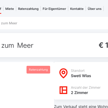
f
Miete
Ratenzahlung
Für Eigentümer
Kontakte
Über uns
 zum Meer
m zum Meer
€ 
Ratenzahlung
Standort
Sweti Wlas
Anzahl der Zimmer
2 Zimmer
Zum Verkauf steht eine Wohnun