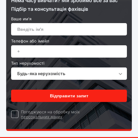
Нема часу вивчати? Ми зробимо все за вас
Підбір та консультація фахівців
Ваше им'я
Телефон або імейл
Тип нерухомості
Будь-яка нерухомість
Відправити запит
Погоджуюся на обробку моїх
персональних даних