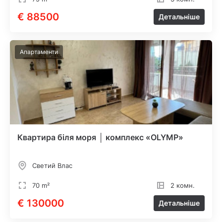
€ 88500
Детальніше
Апартаменти
Квартира біля моря │ комплекс «OLYMP»
Светий Влас
70 m²
2 комн.
€ 130000
Детальніше