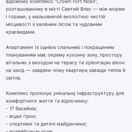
відомому комплексі "Crown Fort Noks",
розташованому в місті Светий Влас — між морем
і горами, у мальовничій екологічно чистій
місцевості з хвойним лісом та чудовими
краєвидами.
Апартамент із однією спальнею і покращеним
плануванням має окрему кухонну зону, простору
вітальню з виходом на терасу та орієнтацію вікон
на захід — завдяки чому квартира завжди тепла й
світла.
Комплекс пропонує унікальну інфраструктуру для
комфортного життя та відпочинку:
- 17 басейнів;
- водні гірки;
- спортивні та дитячі майданчики;
- волейбольне поле;