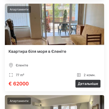
Апартаменти
Квартира біля моря в Єленіте
Єленіте
77 m²
2 комн.
€ 62000
Детальніше
Апартаменти