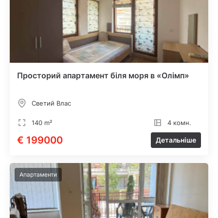
Просторий апартамент біля моря в «Олімп»
Светий Влас
140 m²
4 комн.
€ 199000
Детальніше
Апартаменти