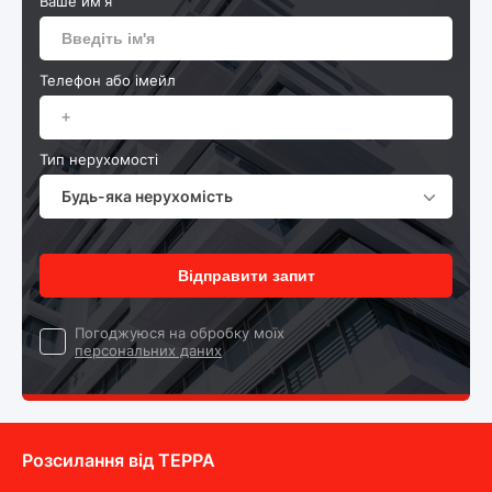
Ваше им'я
Телефон або імейл
Тип нерухомості
Будь-яка нерухомість
Відправити запит
Погоджуюся на обробку моїх
персональних даних
Розсилання від ТEPPA