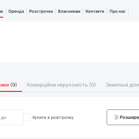
аж
Оренда
Розстрочка
Власникам
Контакти
Про нас
инки
(9)
Комерційна нерухомість
(0)
Земельні діл
Розшире
Купити в розстрочку