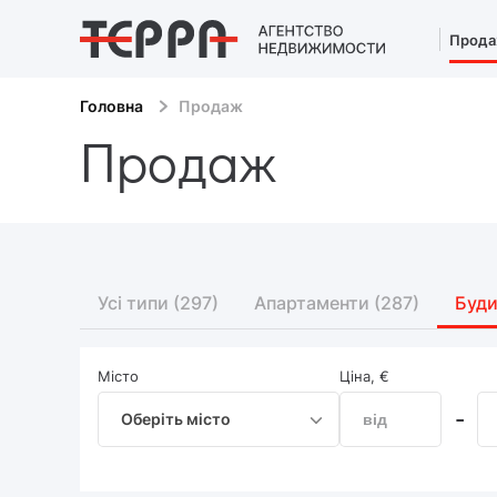
Прод
Головна
Продаж
Продаж
Усі типи
(297)
Апартаменти
(287)
Буд
Місто
Ціна, €
-
Оберіть місто