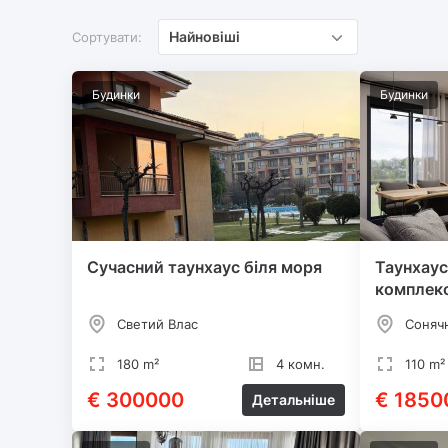
Найновіші
Сортувати:
Будинки
Будинки
Сучасний таунхаус біля моря
Таунхаус
комплекс
Светий Влас
Соняч
180 m²
4 комн.
110 m²
€ 300000
€ 1850
Детальніше