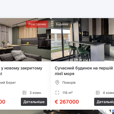
Розстрочка
Будинки
 у новому закритому
Сучасний будинок на першій
і
лінії моря
ний Берег
Поморіє
3 комн.
116 m²
4 комн
00
€ 267000
Детальніше
Детальні