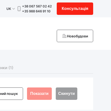
+38 067 567 02 42
Консультація
UK
+35 988 646 91 10
Новобудови
янки
(1)
ний пошук
Показати
Скинути