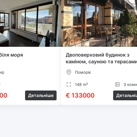
Будинки
біля моря
Двоповерховий будинок з
каміном, сауною та терасам
ир
Поморіє
²
148 m²
3 комн
00
€ 133000
Детальніше
Детальні