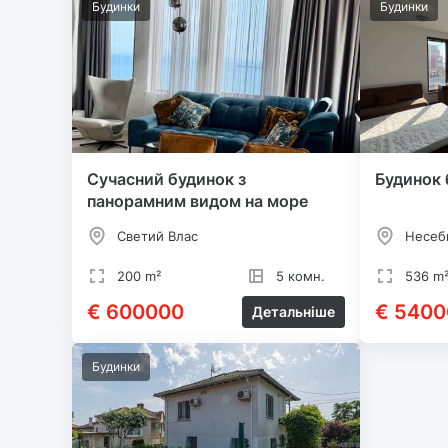
Будинки
Будинки
Сучасний будинок з
Будинок 
панорамним видом на море
Светий Влас
Несеб
200 m²
5 комн.
536 m
€ 600000
€ 5400
Детальніше
Будинки