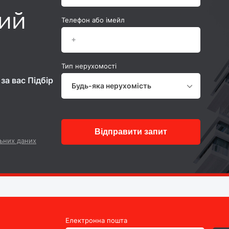
ний
Телефон або імейл
Тип нерухомості
за вас Підбір
Будь-яка нерухомість
Відправити запит
ьних даних
Електронна пошта