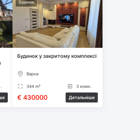
Будинки
Будинок у закритому комплексі
и
Варна
.
344 m²
3 комн.
€ 430000
ше
Детальніше