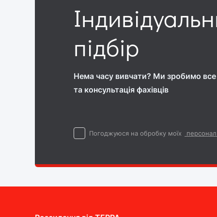
Індивідуаль
підбір
Нема часу вивчати? Ми зробимо все 
та консультація фахівців
Погоджуюся на обробку моїх
персонал