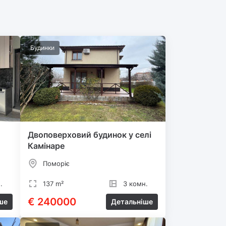
Будинки
Двоповерховий будинок у селі
Камінаре
Поморіє
.
137 m²
3 комн.
€ 240000
ше
Детальніше