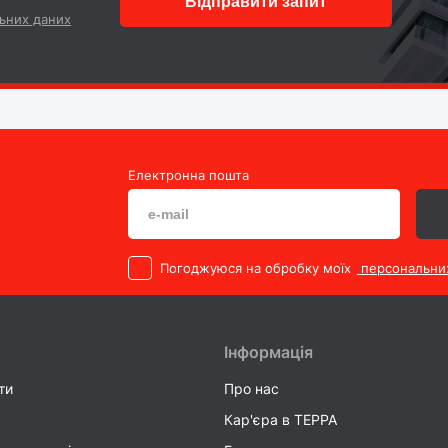
Відправити запит
ьних даних
Електронна пошта
Погоджуюся на обробку моїх
персональни
Інформація
ти
Про нас
Кар'єра в TEPPA