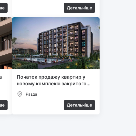
ше
Детальніше
а
Початок продажу квартир у
новому комплексі закритого
типу
Равда
ше
Детальніше