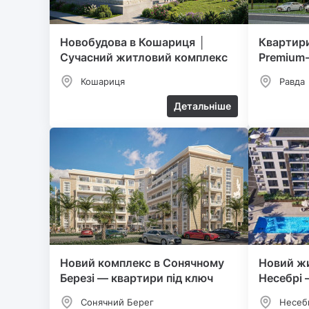
Новобудова в Кошариця │
Квартири
Сучасний житловий комплекс
Premium-
Кошариця
Равда
Детальніше
Новий комплекс в Сонячному
Новий ж
Березі — квартири під ключ
Несебрі 
біля мор
Сонячний Берег
Несеб