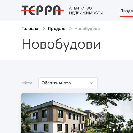
Прод
Головна
Продаж
Новобудови
Новобудови
Оберіть місто
Місто: