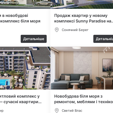
 в новобудові
Продаж квартир у новому
комплекс біля моря
комплексі Sunny Paradise на
Сонячному Березі
Сонячний Берег
Детальніше
Детальні
итловий комплекс у
Новобудова біля моря з
— сучасні квартири
ремонтом, меблями і технік
я
ир
Светий Влас