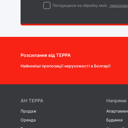
Погоджуюся на обробку моїх
персонал
Розсилання від ТEPPA
Найновіші пропозиції нерухомості в Болгарії
AH ТEPPA
Напрями
Продаж
Апартамен
Оренда
Будинки