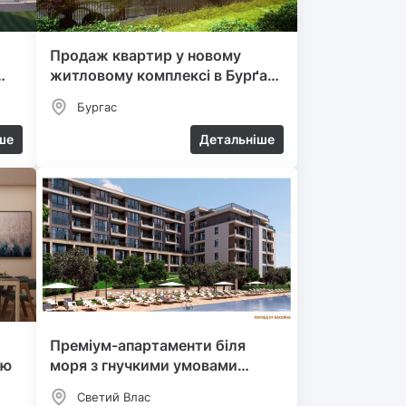
Продаж квартир у новому
житловому комплексі в Бурґасі,
район "Sarafovo"
Бургас
ше
Детальніше
Преміум-апартаменти біля
ою
моря з гнучкими умовами
оплати
Светий Влас