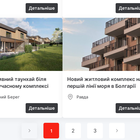
Детальніше
Детальні
вний таунхай біля
Новий житловий комплекс н
учасному комплексі
першій лінії моря в Болгарії
ний Берег
Равда
Детальніше
Детальні
2
3
1