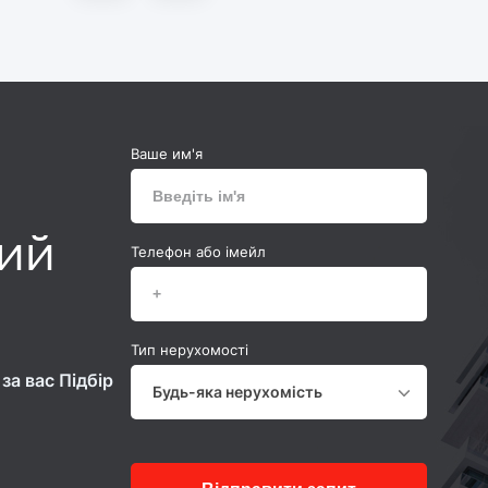
Ваше им'я
ний
Телефон або імейл
Тип нерухомості
за вас Підбір
Будь-яка нерухомість