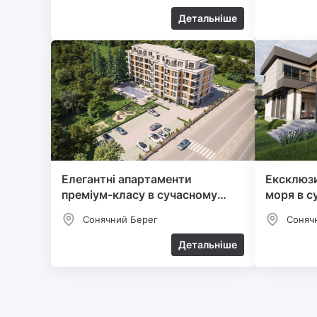
Детальніше
Елегантні апартаменти
Ексклюзи
преміум-класу в сучасному
моря в с
комплексі
Сонячний Берег
Соняч
Детальніше