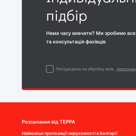
підбір
Нема часу вивчати? Ми зробимо все 
та консультація фахівців
Погоджуюся на обробку моїх
персонал
Розсилання від ТEPPA
Найновіші пропозиції нерухомості в Болгарії