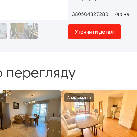
+380504827280 - Каріна
Уточнити деталі
 перегляду
ти
Апартаменти