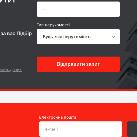
Тип нерухомості
за вас Підбір
Будь-яка нерухомість
Відправити запит
ьних даних
Електронна пошта