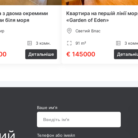
а з двома окремими
Квартира на першій лінії мор
и біля моря
«Garden of Eden»
ир
Светий Влас
3 комн.
91 m²
3 комн
00
€ 145000
Детальніше
Детальні
Ваше им'я
ний
Телефон або імейл