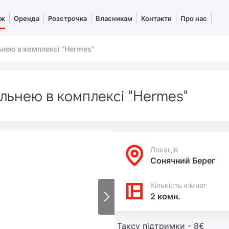
аж
Оренда
Розстрочка
Власникам
Контакти
Про нас
ьнею в комплексі "Hermes"
льнею в комплексі "Hermes"
Локацiя
Сонячний Берег
Кількість кімнат
2 комн.
Таксу підтримки - 8€