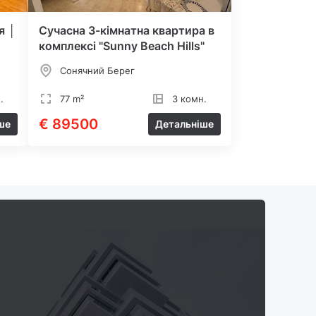
я │
Сучасна 3-кімнатна квартира в
комплексі "Sunny Beach Hills"
Сонячний Берег
.
77 m²
3 комн.
€ 89500
ше
Детальніше