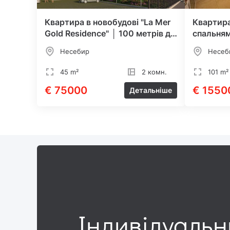
Квартира в новобудові "La Mer
Квартир
Gold Residence" │ 100 метрів до
спальням
моря
Несебир
Несеб
45 m²
2 комн.
101 m²
€ 75000
€ 1550
Детальніше
Індивідуаль