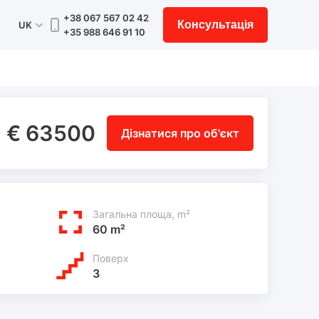
+38 067 567 02 42
Консультація
UK
+35 988 646 91 10
€ 63500
Дізнатися про об'єкт
Загальна площа, m²
60 m²
Поверх
3