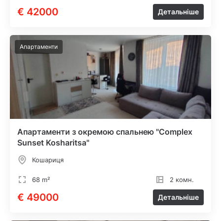
€ 42000
Детальніше
Апартаменти
Апартаменти з окремою спальнею "Complex
Sunset Kosharitsa"
Кошариця
68 m²
2 комн.
€ 49000
Детальніше