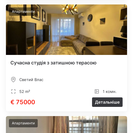
Апартаменти
Сучасна студія з затишною терасою
Светий Влас
52 m²
1 комн.
€ 75000
Детальніше
Апартаменти