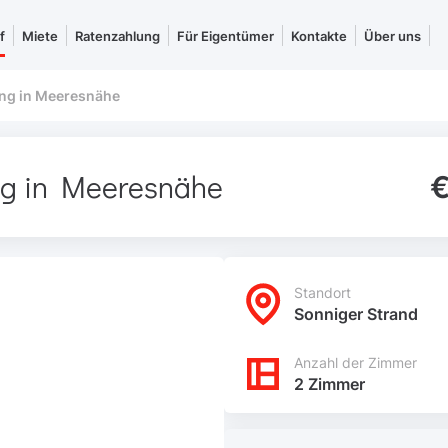
f
Miete
Ratenzahlung
Für Eigentümer
Kontakte
Über uns
g in Meeresnähe
ng in Meeresnähe
€
Standort
Sonniger Strand
Anzahl der Zimmer
2 Zimmer