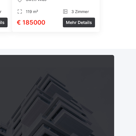
r
119 m²
3 Zimmer
€ 185000
ils
Mehr Details