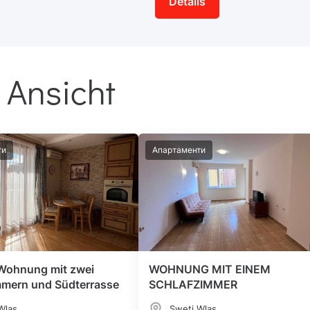
Details
 Ansicht
ти
Апартаменти
Wohnung mit zwei
WOHNUNG MIT EINEM
mmern und Südterrasse
SCHLAFZIMMER
Wlas
Sweti Wlas