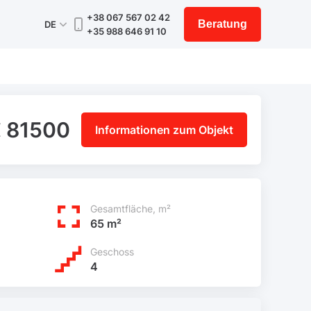
+38 067 567 02 42
Beratung
DE
+35 988 646 91 10
 81500
Informationen zum Objekt
Gesamtfläche, m²
65 m²
Geschoss
4