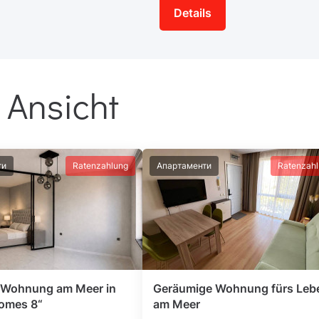
Details
 Ansicht
ти
Ratenzahlung
Апартаменти
Ratenzah
Wohnung am Meer in
Geräumige Wohnung fürs Leb
omes 8“
am Meer