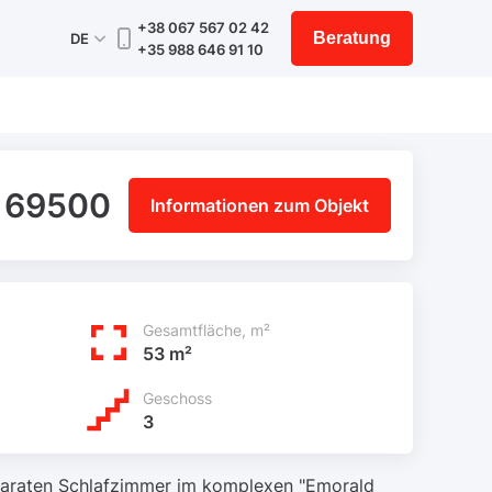
+38 067 567 02 42
Beratung
DE
+35 988 646 91 10
 69500
Informationen zum Objekt
Gesamtfläche, m²
53 m²
Geschoss
3
eparaten Schlafzimmer im komplexen "Emorald