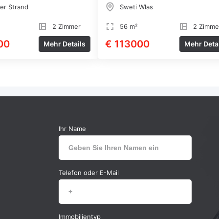
er Strand
Sweti Wlas
2 Zimmer
56 m²
2 Zimme
00
€ 113000
Mehr Details
Mehr Deta
Ihr Name
Telefon oder E-Mail
Immobilientyp