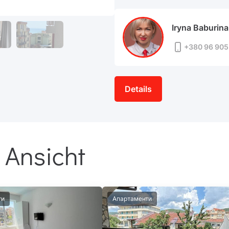
Iryna Baburina
+380 96 905
Details
 Ansicht
ти
Апартаменти