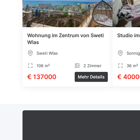
Wohnung im Zentrum von Sweti
Studio i
Wlas
Sweti Wlas
Sonnig
106 m²
2 Zimmer
36 m²
€ 137000
€ 4000
Mehr Details