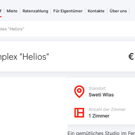
f
Miete
Ratenzahlung
Für Eigentümer
Kontakte
Über uns
lex "Helios"
plex "Helios"
€
Standort
Sweti Wlas
Anzahl der Zimmer
1 Zimmer
Ein gemütliches Studio im Fer