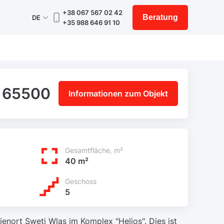
+38 067 567 02 42
Beratung
DE
+35 988 646 91 10
 65500
Informationen zum Objekt
Gesamtfläche, m²
40 m²
Geschoss
5
ienort Sweti Wlas im Komplex "Helios". Dies ist