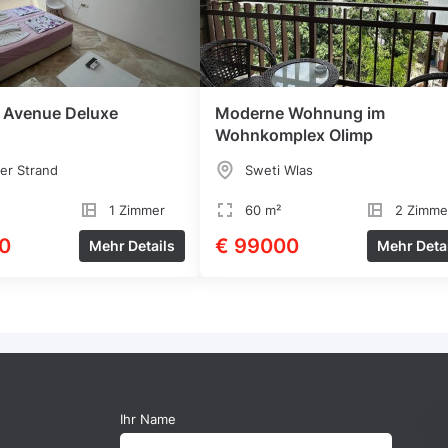
m Avenue Deluxe
Moderne Wohnung im
Wohnkomplex Olimp
er Strand
Sweti Wlas
1 Zimmer
60 m²
2 Zimme
0
€ 99000
Mehr Details
Mehr Deta
Ihr Name