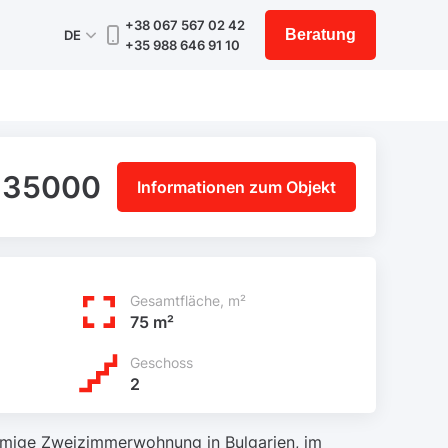
+38 067 567 02 42
Beratung
DE
+35 988 646 91 10
135000
Informationen zum Objekt
Gesamtfläche, m²
75 m²
Geschoss
2
umige Zweizimmerwohnung in Bulgarien, im