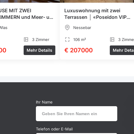
SE MIT ZWEI
Luxuswohnung mit zwei
IMMERN und Meer- und
Terrassen │ «Poseidon VIP
Residence»
Wlas
Nessebar
3 Zimmer
106 m²
3 Zimme
00
€ 207000
Mehr Details
Mehr Deta
Ihr Name
Telefon oder E-Mail