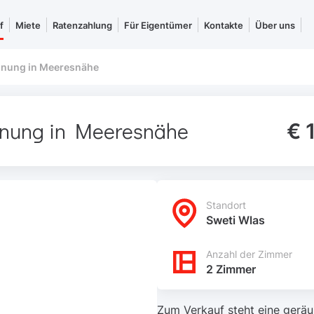
f
Miete
Ratenzahlung
Für Eigentümer
Kontakte
Über uns
nung in Meeresnähe
nung in Meeresnähe
€ 
Standort
Sweti Wlas
Anzahl der Zimmer
2 Zimmer
Zum Verkauf steht eine gerä