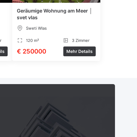
Geräumige Wohnung am Meer │
svet vlas
Sweti Wlas
r
120 m²
3 Zimmer
€ 250000
ils
Mehr Details