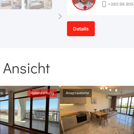
+380 96 905
Details
 Ansicht
ти
Ratenzahlung
Апартаменти