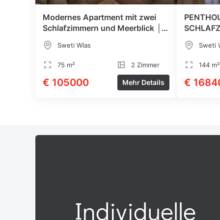
Modernes Apartment mit zwei
PENTHOU
Schlafzimmern und Meerblick │
SCHLAFZ
Sweti Wlas
Bergblick
Sweti Wlas
Sweti 
75 m²
2 Zimmer
144 m²
€ 105000
€ 1684
Mehr Details
Individuelle