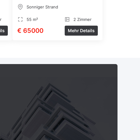
Sonniger Strand
r
55 m²
2 Zimmer
€ 65000
ils
Mehr Details