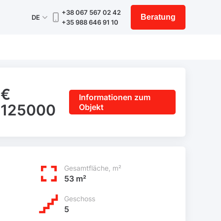
+38 067 567 02 42
Beratung
DE
+35 988 646 91 10
€
Informationen zum
125000
Objekt
Gesamtfläche, m²
53 m²
Geschoss
5