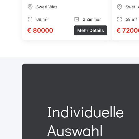
Strand
Sweti Wlas
Sweti 
68 m²
2 Zimmer
58 m²
€ 80000
€ 7200
Mehr Details
Individuelle
Auswahl