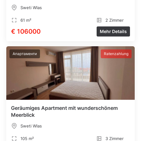
Sweti Wlas
61 m²
2 Zimmer
€ 106000
Mehr Details
Апартаменти
Ratenzahlung
Geräumiges Apartment mit wunderschönem
Meerblick
Sweti Wlas
105 m²
3 Zimmer