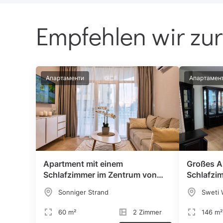
Empfehlen wir zur
Апартаменти
Апартамен
Apartment mit einem
Großes A
Schlafzimmer im Zentrum von
Schlafzi
Sonnenstrand
Sonniger Strand
Sweti 
60 m²
2 Zimmer
146 m²