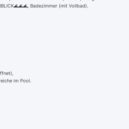
LICK🌊🌊🌊, Badezimmer (mit Vollbad).
fnet),
reiche im Pool.