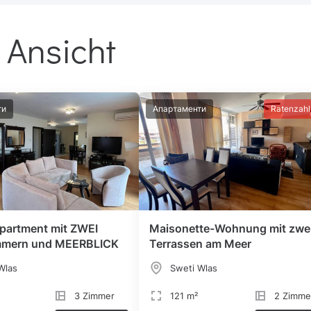
 Ansicht
ти
Апартаменти
Ratenzah
partment mit ZWEI
Maisonette-Wohnung mit zwe
mmern und MEERBLICK
Terrassen am Meer
Wlas
Sweti Wlas
3 Zimmer
121 m²
2 Zimme