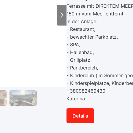
Terrasse mit DIREKTEM MEERB
150 m vom Meer entfernt
In der Anlage:
- Restaurant,
- bewachter Parkplatz,
- SPA,
- Hallenbad,
- Grillplatz
- Parkbereich,
- Kinderclub (im Sommer geöf
- Kinderspielplätze, Kinderbe
+380982469430
Katerina
Details