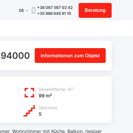
+38 067 567 02 42
Beratung
DE
+35 988 646 91 10
 94000
Informationen zum Objekt
Gesamtfläche, m²
99 m²
Geschoss
5
mer, Wohnzimmer mit Küche, Balkon, riesiger