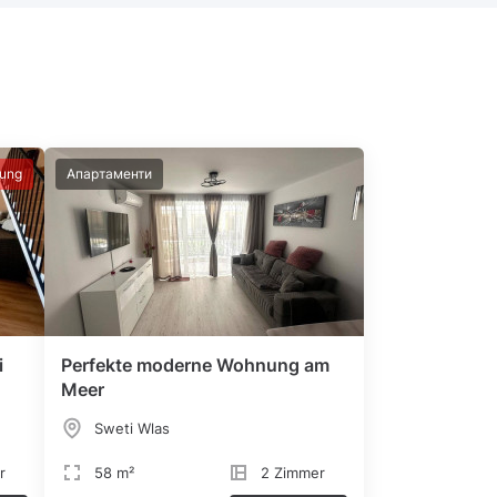
lung
Апартаменти
i
Perfekte moderne Wohnung am
Meer
Sweti Wlas
r
58 m²
2 Zimmer