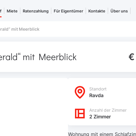
f
Miete
Ratenzahlung
Für Eigentümer
Kontakte
Über uns
ald“ mit Meerblick
rald“ mit Meerblick
€
Standort
Ravda
Anzahl der Zimmer
2 Zimmer
Wohnung mit einem Schlafzim