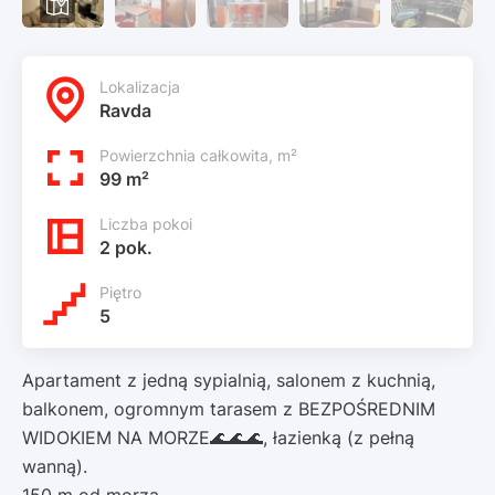
Lokalizacja
Ravda
Powierzchnia całkowita, m²
99 m²
Liczba pokoi
2 pok.
Piętro
5
Apartament z jedną sypialnią, salonem z kuchnią,
balkonem, ogromnym tarasem z BEZPOŚREDNIM
WIDOKIEM NA MORZE🌊🌊🌊, łazienką (z pełną
wanną).
150 m od morza