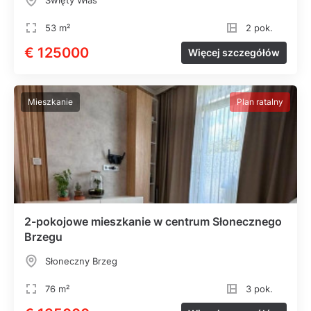
Święty Włas
53 m²
2 pok.
€ 125000
Więcej szczegółów
Mieszkanie
Plan ratalny
2-pokojowe mieszkanie w centrum Słonecznego
Brzegu
Słoneczny Brzeg
76 m²
3 pok.