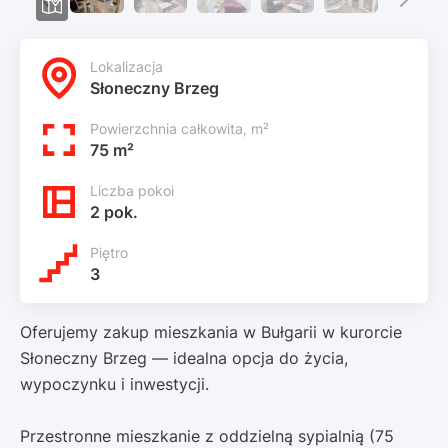
Lokalizacja
Słoneczny Brzeg
Powierzchnia całkowita, m²
75 m²
Liczba pokoi
2 pok.
Piętro
3
Oferujemy zakup mieszkania w Bułgarii w kurorcie
Słoneczny Brzeg — idealna opcja do życia,
wypoczynku i inwestycji.
Przestronne mieszkanie z oddzielną sypialnią (75