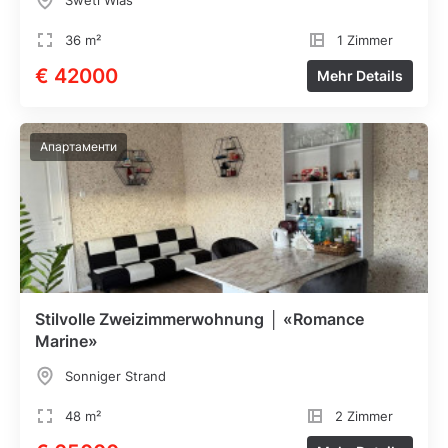
Sweti Wlas
36 m²
1 Zimmer
€ 42000
Mehr Details
Апартаменти
Stilvolle Zweizimmerwohnung │ «Romance
Marine»
Sonniger Strand
48 m²
2 Zimmer