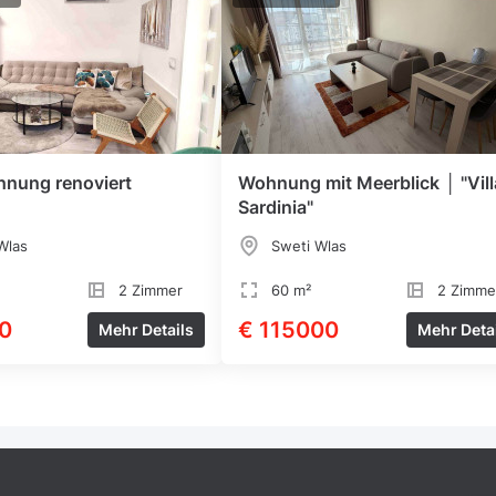
nung renoviert
Wohnung mit Meerblick │ "Vill
Sardinia"
Wlas
Sweti Wlas
2 Zimmer
60 m²
2 Zimme
0
€ 115000
Mehr Details
Mehr Deta