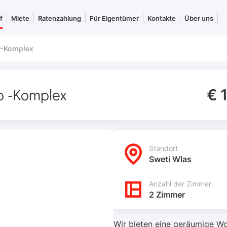
f
Miete
Ratenzahlung
Für Eigentümer
Kontakte
Über uns
 -Komplex
 -Komplex
€ 
Standort
Sweti Wlas
Anzahl der Zimmer
2 Zimmer
Wir bieten eine geräumige Wo