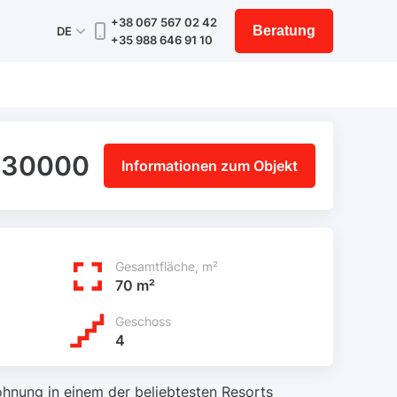
+38 067 567 02 42
Beratung
DE
+35 988 646 91 10
130000
Informationen zum Objekt
Gesamtfläche, m²
70 m²
Geschoss
4
hnung in einem der beliebtesten Resorts