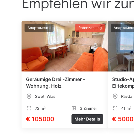
Empfehlen wir zur
Апартаменти
Ratenzahlung
Апартамен
Geräumige Drei -Zimmer -
Studio-A
Wohnung, Holz
Elitekomp
Sweti Wlas
Ravda
72 m²
3 Zimmer
41 m²
€ 105000
€ 5000
Mehr Details