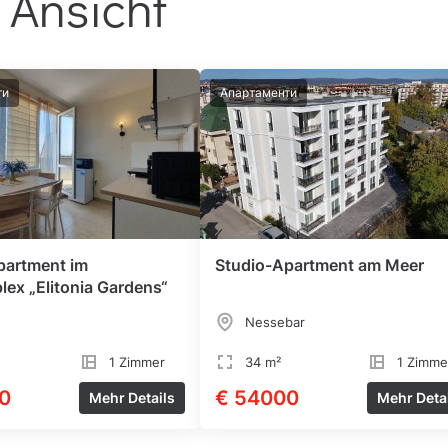
 Ansicht
ти
Апартаменти
partment im
Studio-Apartment am Meer
lex „Elitonia Gardens“
Nessebar
1 Zimmer
34 m²
1 Zimme
0
€ 54000
Mehr Details
Mehr Deta