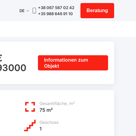
+38 067 567 02 42
Beratung
DE
+35 988 646 91 10
€
Informationen zum
93000
Objekt
Gesamtfläche, m²
75 m²
Geschoss
1