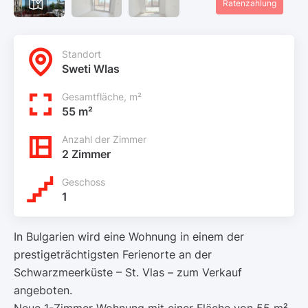
Ratenzahlung
Standort
Sweti Wlas
Gesamtfläche, m²
55 m²
Anzahl der Zimmer
2 Zimmer
Geschoss
1
In Bulgarien wird eine Wohnung in einem der
prestigeträchtigsten Ferienorte an der
Schwarzmeerküste – St. Vlas – zum Verkauf
angeboten.
Neue 1-Zimmer-Wohnung mit einer Fläche von 55 m²