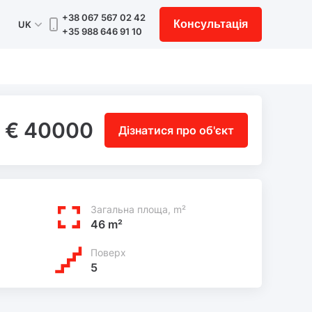
+38 067 567 02 42
Консультація
UK
+35 988 646 91 10
€ 40000
Дізнатися про об'єкт
Загальна площа, m²
46 m²
Поверх
5