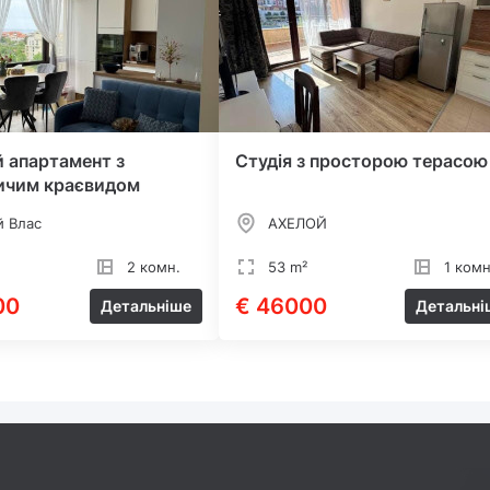
 апартамент з
Студія з просторою терасою
ичим краєвидом
й Влас
АХЕЛОЙ
2 комн.
53 m²
1 комн
00
€ 46000
Детальніше
Детальні