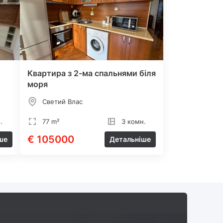
Квартира з 2-ма спальнями біля
моря
Светий Влас
.
77 m²
3 комн.
€ 105000
ше
Детальніше