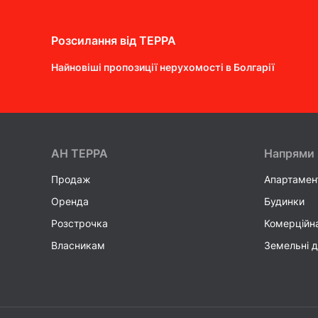
Розсилання від ТEPPA
Найновіші пропозиції нерухомості в Болгарії
AH ТEPPA
Напрями
Продаж
Апартамен
Оренда
Будинки
Розстрочка
Комерційн
Власникам
Земельні д