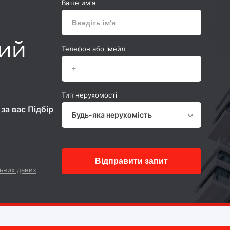
Ваше им'я
ний
Телефон або імейл
Тип нерухомості
за вас Підбір
Будь-яка нерухомість
Відправити запит
ьних даних