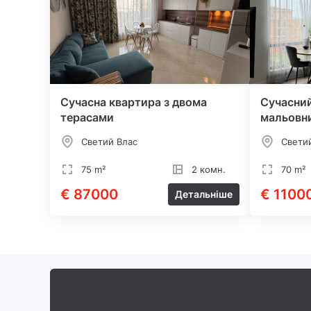
Сучасна квартира з двома
Сучасний
терасами
мальовн
Светий Влас
Свети
75 m²
2 комн.
70 m²
€ 87000
€ 1100
Детальніше