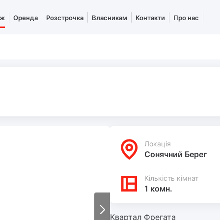
аж
Оренда
Розстрочка
Власникам
Контакти
Про нас
Локацiя
Сонячний Берег
Кількість кімнат
1 комн.
Квартал Фрегата