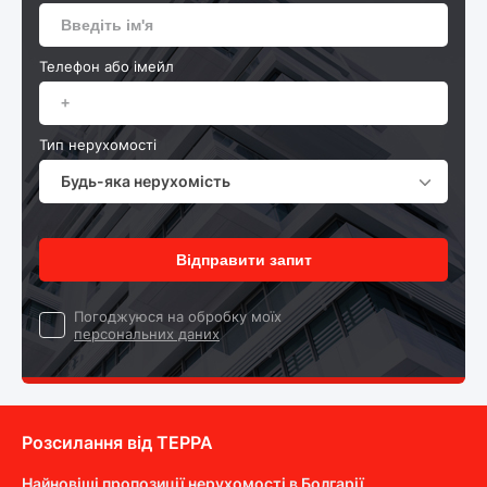
Телефон або імейл
Тип нерухомості
Будь-яка нерухомість
Відправити запит
Погоджуюся на обробку моїх
персональних даних
Розсилання від ТEPPA
Найновіші пропозиції нерухомості в Болгарії