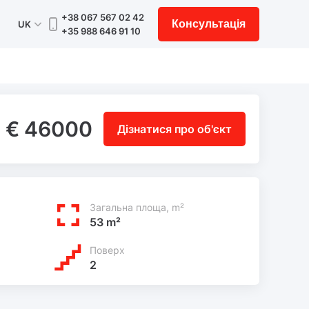
+38 067 567 02 42
Консультація
UK
+35 988 646 91 10
€ 46000
Дізнатися про об'єкт
Загальна площа, m²
53 m²
Поверх
2