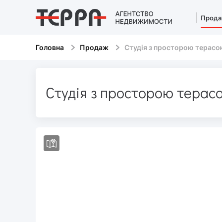
Прод
Головна
Продаж
Студія з просторою терас
Студія з просторою терас