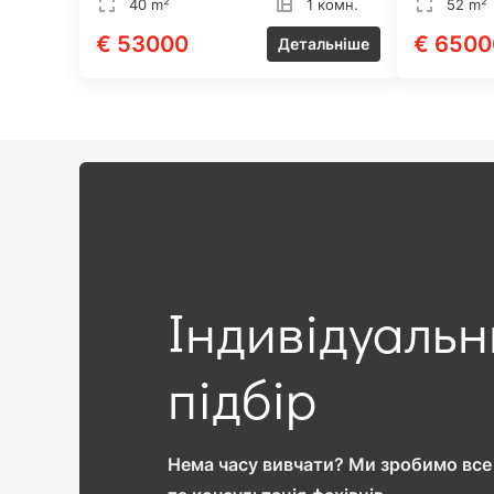
40 m²
1 комн.
52 m²
€ 53000
€ 6500
Детальніше
Індивідуаль
підбір
Нема часу вивчати? Ми зробимо все 