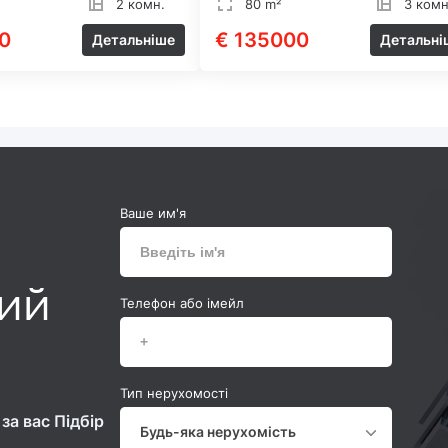
2 комн.
80 m²
3 комн
0
€ 135000
Детальніше
Детальні
Ваше им'я
ний
Телефон або імейл
Тип нерухомості
за вас Підбір
Будь-яка нерухомість