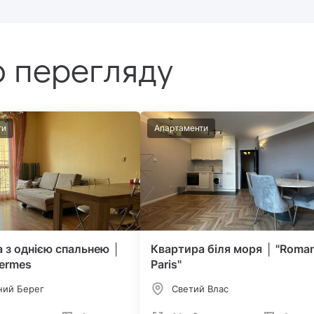
 перегляду
ти
Апартаменти
 з однією спальнею │
Квартира біля моря │ "Roma
ermes
Paris"
ний Берег
Светий Влас