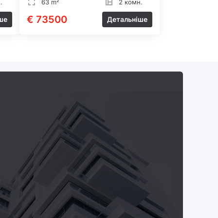
.
63 m²
2 комн.
€ 73500
ше
Детальніше