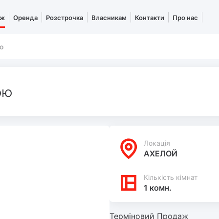
аж
Оренда
Розстрочка
Власникам
Контакти
Про нас
ою
ою
Локацiя
АХЕЛОЙ
Кількість кімнат
1 комн.
Терміновий Продаж