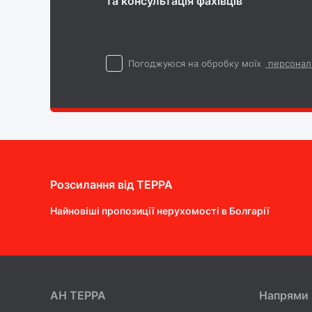
та консультація фахівців
Погоджуюся на обробку моїх
персонал
Розсилання від ТEPPA
Найновіші пропозиції нерухомості в Болгарії
AH ТEPPA
Напрями