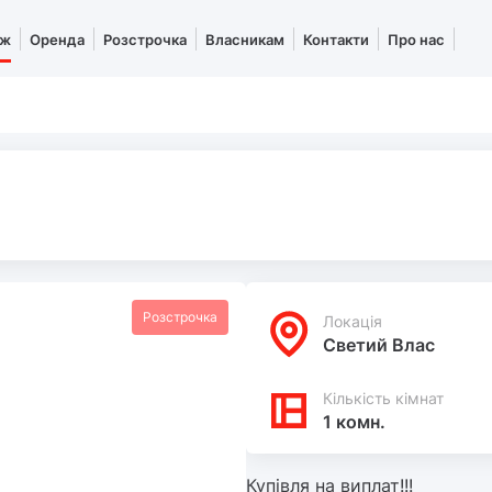
аж
Оренда
Розстрочка
Власникам
Контакти
Про нас
Розстрочка
Локацiя
Светий Влас
Кількість кімнат
1 комн.
Купівля на виплат!!!