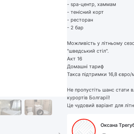
- spa-центр, хаммам
- тенісний корт
- ресторан
- 2 бар
Можливість у літньому сез
"шведський стіл".
Акт 16
Домашні тариф
Такса підтримки 16,8 євро/м
Не пропустіть шанс стати 
курортів Болгарії!
Це чудовий варіант для літн
Оксана Трегу