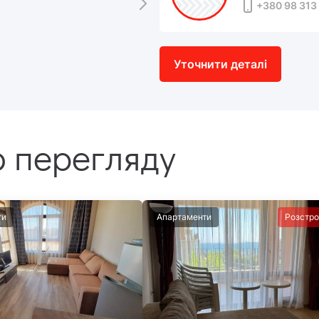
+380 98 313 
Уточнити деталі
 перегляду
ти
Апартаменти
Розстро