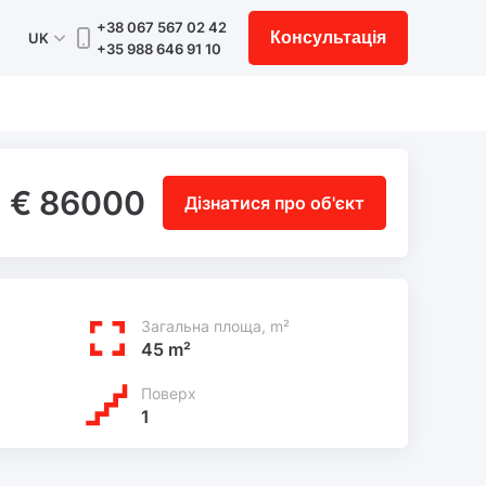
+38 067 567 02 42
Консультація
UK
+35 988 646 91 10
€ 86000
Дізнатися про об'єкт
Загальна площа, m²
45 m²
Поверх
1