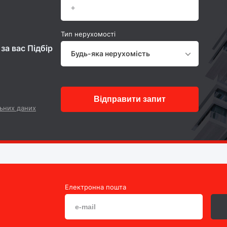
Тип нерухомості
за вас Підбір
Будь-яка нерухомість
Відправити запит
ьних даних
Електронна пошта