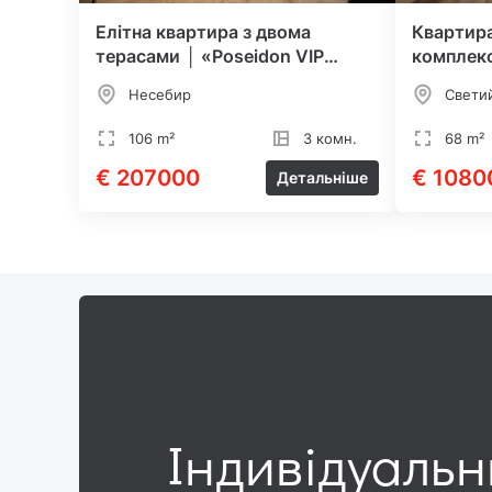
Елітна квартира з двома
Квартира
терасами │ «Poseidon VIP
комплекс
Residence»
Несебир
Свети
106 m²
3 комн.
68 m²
€ 207000
€ 1080
Детальніше
Індивідуаль