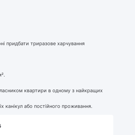
оні придбати триразове харчування
².
власником квартири в одному з найкращих
іх канікул або постійного проживання.
б