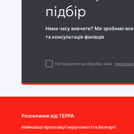
підбір
Нема часу вивчати? Ми зробимо все 
та консультація фахівців
Погоджуюся на обробку моїх
персонал
Розсилання від ТEPPA
Найновіші пропозиції нерухомості в Болгарії