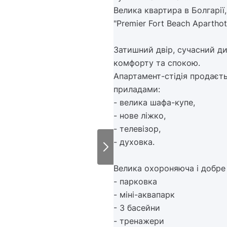
Велика квартира в Болгарії
"Premier Fort Beach Aparthote
Затишний двір, сучасний д
комфорту та спокою.
Апартамент-стідія продаєт
приладами:
- велика шафа-купе,
- нове ліжко,
- телевізор,
- духовка.
Велика охороняюча і добре
- парковка
- міні-аквапарк
- 3 басейни
- тренажери