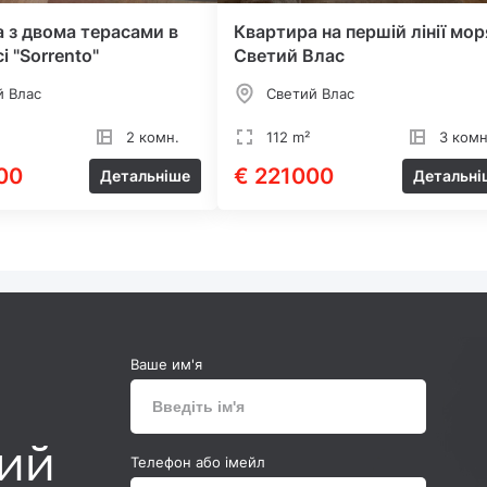
 з двома терасами в
Квартира на першій лінії мор
і "Sorrento"
Светий Влас
й Влас
Светий Влас
2 комн.
112 m²
3 комн
00
€ 221000
Детальніше
Детальні
Ваше им'я
ний
Телефон або імейл