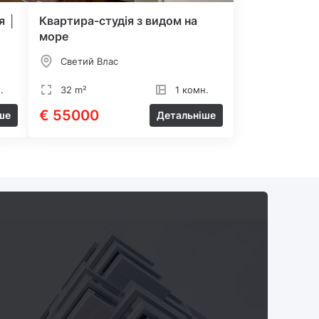
я │
Квартира-студія з видом на
море
Светий Влас
.
32 m²
1 комн.
€ 55000
ше
Детальніше