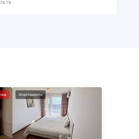
74 78
чка
Апартаменти