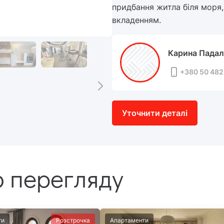
придбання житла біля моря,
вкладенням.
Карина Падал
+380 50 482
Уточнити деталі
 перегляду
ти
Розстрочка
Апартаменти