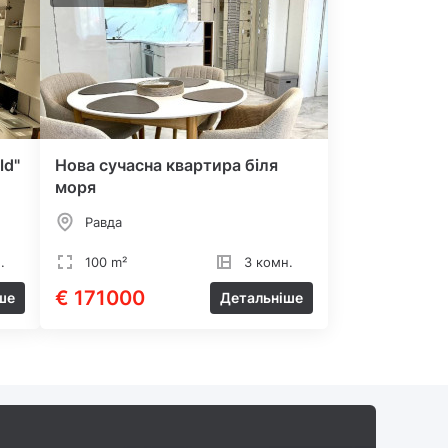
ld"
Нова сучасна квартира біля
моря
Равда
.
100 m²
3 комн.
€ 171000
ше
Детальніше