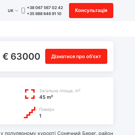
+38 067 567 02 42
Консультація
UK
+35 988 646 91 10
€ 63000
Дізнатися про об'єкт
Загальна площа, m²
45 m²
Поверх
1
 у популярному курорті Сонячний Берег, район