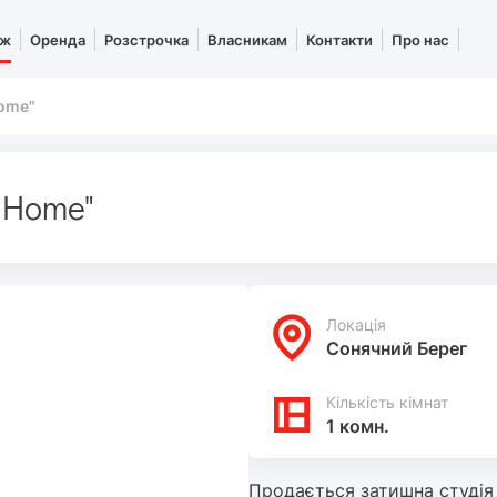
аж
Оренда
Розстрочка
Власникам
Контакти
Про нас
Home"
t Home"
Локацiя
Сонячний Берег
Кількість кімнат
1 комн.
Продається затишна студія