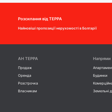
Розсилання від ТEPPA
Найновіші пропозиції нерухомості в Болгарії
AH ТEPPA
Напрями
Продаж
Апартамен
Оренда
Будинки
Розстрочка
Комерційн
Власникам
Земельні д