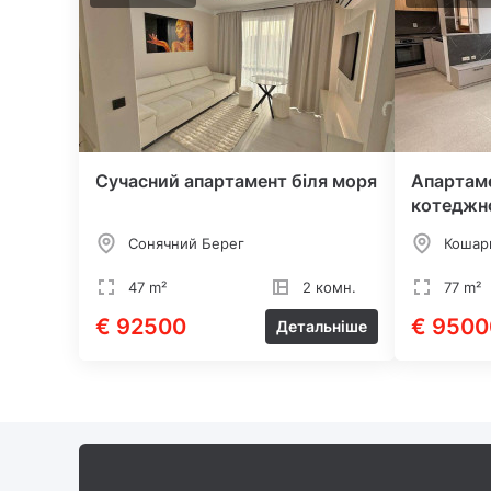
Сучасний апартамент біля моря
Апартаме
котеджн
Сонячний Берег
Кошар
47 m²
2 комн.
77 m²
€ 92500
€ 9500
Детальніше