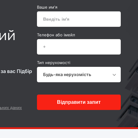
Ваше им'я
ний
Телефон або імейл
Тип нерухомості
за вас Підбір
Будь-яка нерухомість
Відправити запит
ьних даних