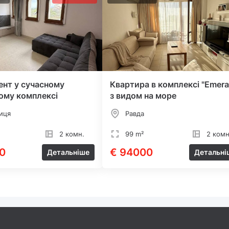
нт у сучасному
Квартира в комплексі "Emera
ому комплексі
з видом на море
иця
Равда
2 комн.
99 m²
2 комн
0
€ 94000
Детальніше
Детальні