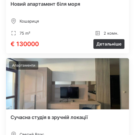
Новий апартамент біля моря
Кошариця
75 m²
2 комн.
€ 130000
Детальніше
Апартаменти
Сучасна студія в зручній локації
Светий Влас