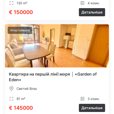
130 m²
4 комн.
€ 150000
Детальніше
Апартаменти
Квартира на першій лінії моря │ «Garden of
Eden»
Светий Влас
91 m²
3 комн.
€ 145000
Детальніше