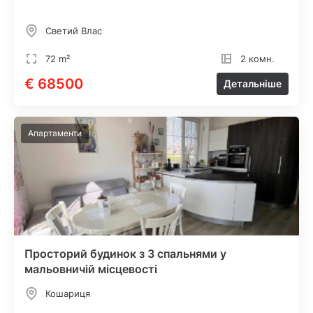
Светий Влас
72 m²
2 комн.
€ 68500
Детальніше
Апартаменти
Просторий будинок з 3 спальнями у
мальовничій місцевості
Кошариця