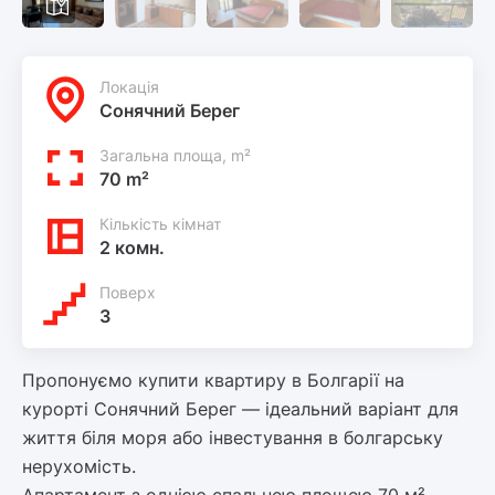
Локацiя
Сонячний Берег
Загальна площа, m²
70 m²
Кількість кімнат
2 комн.
Поверх
3
Пропонуємо купити квартиру в Болгарії на
курорті Сонячний Берег — ідеальний варіант для
життя біля моря або інвестування в болгарську
нерухомість.
Апартамент з однією спальнею площею 70 м²