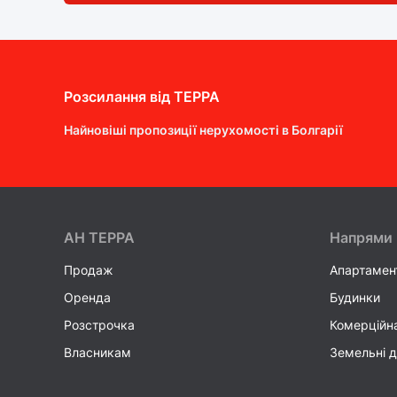
Розсилання від ТEPPA
Найновіші пропозиції нерухомості в Болгарії
AH ТEPPA
Напрями
Продаж
Апартамен
Оренда
Будинки
Розстрочка
Комерційн
Власникам
Земельні д