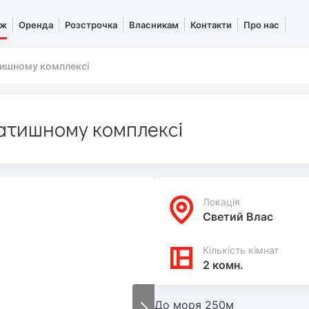
аж
Оренда
Розстрочка
Власникам
Контакти
Про нас
атишному комплексі
затишному комплексі
Локацiя
Светий Влас
Кількість кімнат
2 комн.
До моря 250м