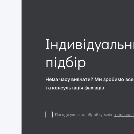
Індивідуаль
підбір
Нема часу вивчати? Ми зробимо все 
та консультація фахівців
Погоджуюся на обробку моїх
персонал