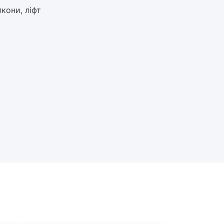
лкони, ліфт
!