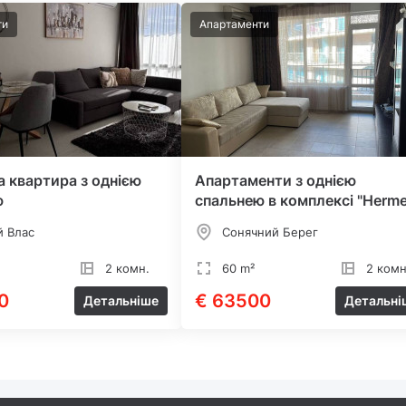
ти
Апартаменти
 квартира з однією
Апартаменти з однією
ю
спальнею в комплексі "Herme
й Влас
Сонячний Берег
2 комн.
60 m²
2 комн
0
€ 63500
Детальніше
Детальні