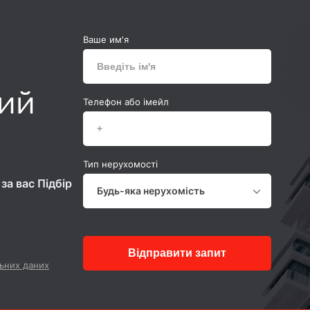
Ваше им'я
ний
Телефон або імейл
Тип нерухомості
за вас Підбір
Будь-яка нерухомість
Відправити запит
ьних даних