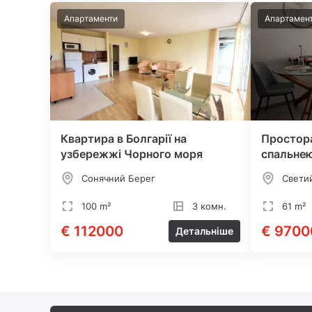
Апартаменти
Апартамен
Квартира в Болгарії на
Простора
узбережжі Чорного моря
спальне
Сонячний Берег
Свети
100 m²
3 комн.
61 m²
€ 112000
€ 9700
Детальніше