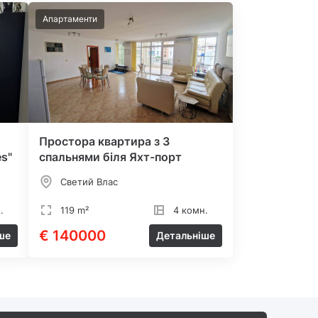
Апартаменти
Простора квартира з 3
s"
спальнями біля Яхт-порт
Светий Влас
.
119 m²
4 комн.
€ 140000
ше
Детальніше