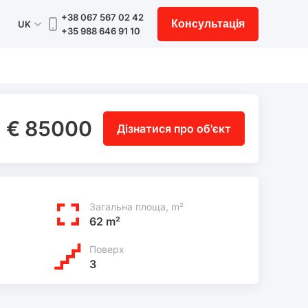
+38 067 567 02 42
Консультація
UK
+35 988 646 91 10
€ 85000
Дізнатися про об'єкт
Загальна площа, m²
62 m²
Поверх
3