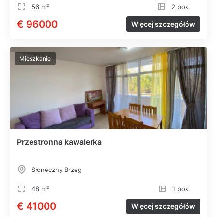
56 m²
2 pok.
€ 96000
Więcej szczegółów
Mieszkanie
Przestronna kawalerka
Słoneczny Brzeg
48 m²
1 pok.
€ 41000
Więcej szczegółów