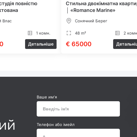
студія повністю
Стильна двокімнатна кварти
ктована
│ «Romance Marine»
й Влас
Сонячний Берег
1 комн.
48 m²
2 комн
0
€ 65000
Детальніше
Детальні
Ваше им'я
ний
Телефон або імейл