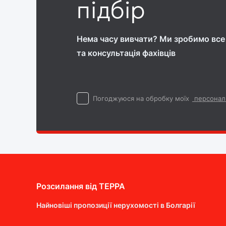
підбір
Нема часу вивчати? Ми зробимо все 
та консультація фахівців
Погоджуюся на обробку моїх
персонал
Розсилання від ТEPPA
Найновіші пропозиції нерухомості в Болгарії