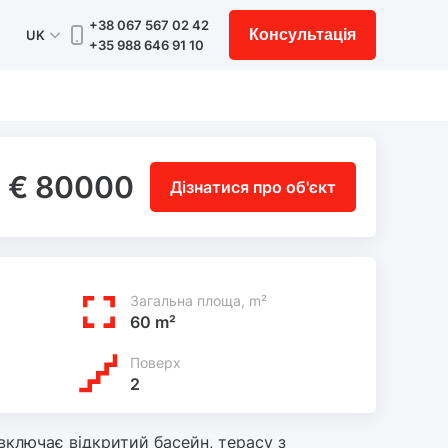
+38 067 567 02 42
Консультація
UK
+35 988 646 91 10
€ 80000
Дізнатися про об'єкт
Загальна площа, m²
60 m²
Поверх
2
включає відкритий басейн, терасу з