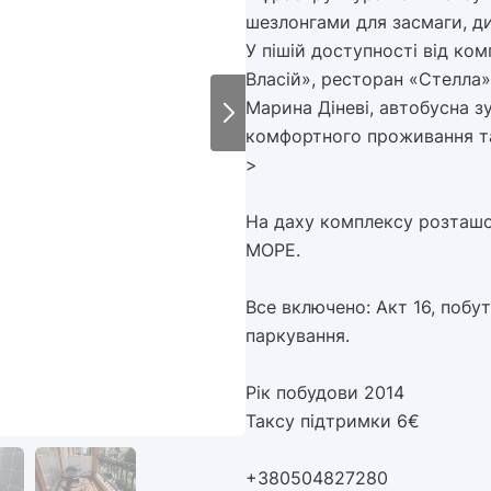
шезлонгами для засмаги, д
У пішій доступності від ко
Власій», ресторан «Стелла»
Марина Діневі, автобусна з
комфортного проживання та 
>
На даху комплексу розташо
МОРЕ.
Все включено: Акт 16, побу
паркування.
Рік побудови 2014
Таксу підтримки 6€
+380504827280