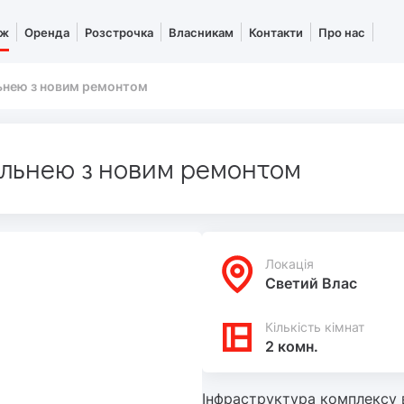
аж
Оренда
Розстрочка
Власникам
Контакти
Про нас
ьнею з новим ремонтом
альнею з новим ремонтом
Локацiя
Светий Влас
Кількість кімнат
2 комн.
Інфраструктура комплексу 