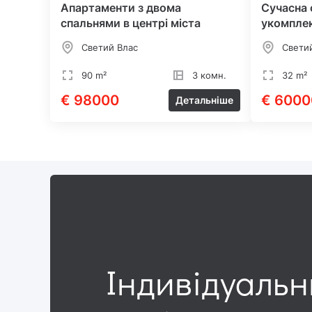
Апартаменти з двома
Сучасна 
спальнями в центрі міста
укомпле
Светий Влас
Свети
90 m²
3 комн.
32 m²
€ 98000
€ 6000
Детальніше
Індивідуаль