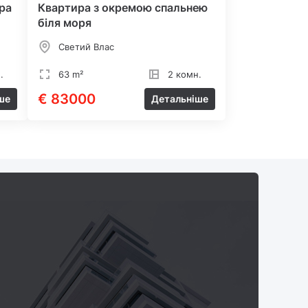
ра
Квартира з окремою спальнею
біля моря
Светий Влас
.
63 m²
2 комн.
€ 83000
ше
Детальніше