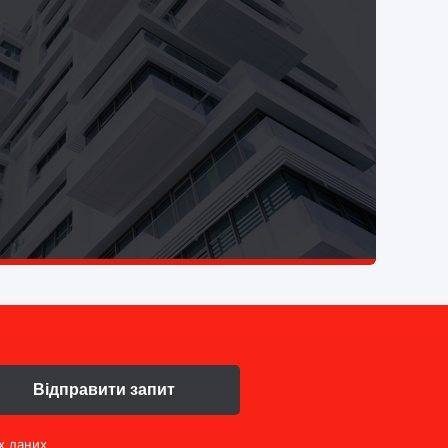
Відправити запит
х даних