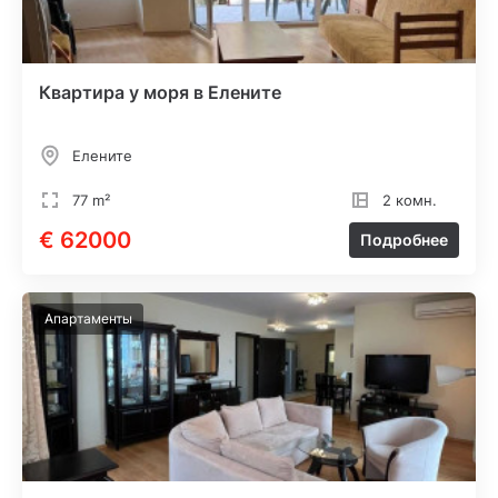
Квартира у моря в Елените
Елените
77 m²
2 комн.
€ 62000
Подробнее
Апартаменты